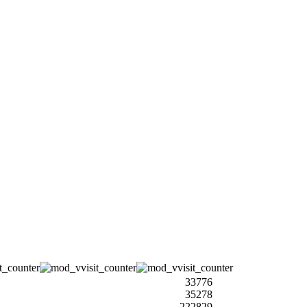
33776
35278
222829