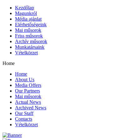
Kezdőlap
Magunkról
Média ajánlat
Elérhetőségeink
Mai műsorok
Friss műsorok
Archív műsorok
Munkatársaink
Vételkörzet
Home
Home
About Us
Media Offers
Our Partners
Mai műsorok
Actual News
Archived News
Our Staff
Contacts
Vételkörzet