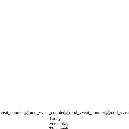
Today
Yersterday
This week