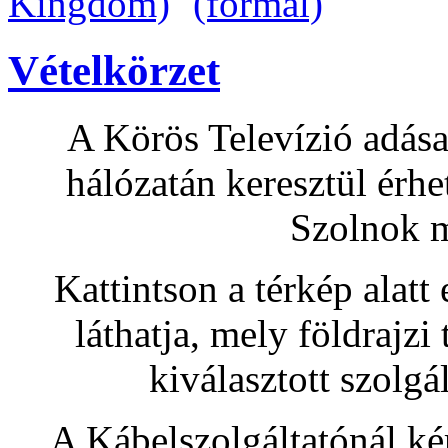
Vételkörzet
A Körös Televízió adása
hálózatán keresztül érh
Szolnok m
Kattintson a térkép alatt
láthatja, mely földrajz
kiválasztott szolgá
A Kábelszolgáltatónál ké