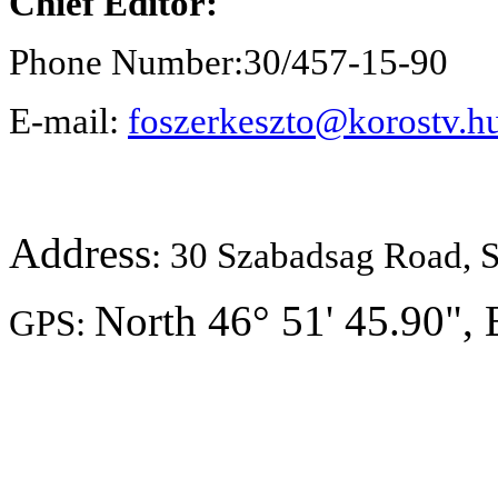
Chief Editor:
Phone Number:30/457-15-90
E-mail:
foszerkeszto@korostv.h
Address
: 30 Szabadsag Road, S
North 46° 51' 45.90", 
GPS: