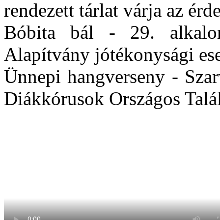
rendezett tárlat várja az érd
Bóbita bál - 29. alkal
Alapítvány jótékonysági e
Ünnepi hangverseny - Szarv
Diákkórusok Országos Talá