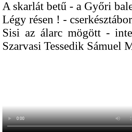
A skarlát betű - a Győri bal
Légy résen ! - cserkésztábor
Sisi az álarc mögött - int
Szarvasi Tessedik Sámuel