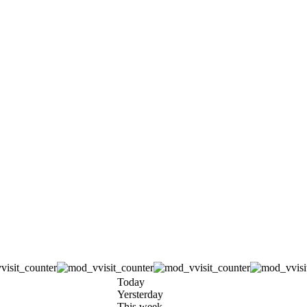
Today
Yersterday
This week