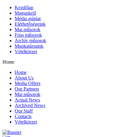
Kezdőlap
Magunkról
Média ajánlat
Elérhetőségeink
Mai műsorok
Friss műsorok
Archív műsorok
Munkatársaink
Vételkörzet
Home
Home
About Us
Media Offers
Our Partners
Mai műsorok
Actual News
Archived News
Our Staff
Contacts
Vételkörzet