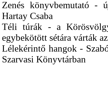
Zenés könyvbemutató - új
Hartay Csaba
Téli túrák - a Körösvölgy
egybekötött sétára várták a
Lélekérintő hangok - Szabó
Szarvasi Könyvtárban