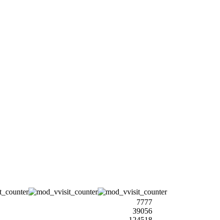
7777
39056
124518