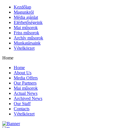
Kezdőlap
Magunkról
Média ajánlat
Elérhetőségeink
Mai műsorok
Friss műsorok
Archív műsorok
Munkatársaink
Vételkörzet
Home
Home
About Us
Media Offers
Our Partners
Mai műsorok
Actual News
Archived News
Our Staff
Contacts
Vételkörzet