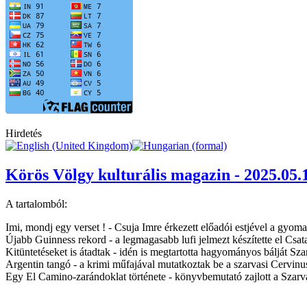
Hirdetés
Körös Völgy kulturális magazin - 2025.05.
A tartalomból:
Imi, mondj egy verset ! - Csuja Imre érkezett előadói estjével a gy
Újabb Guinness rekord - a legmagasabb lufi jelmezt készítette el Csa
Kitüntetéseket is átadtak - idén is megtartotta hagyományos bálját S
Argentin tangó - a krimi műfajával mutatkoztak be a szarvasi Cervin
Egy El Camino-zarándoklat története - könyvbemutató zajlott a Szar