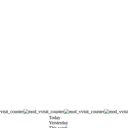
Today
Yersterday
This week