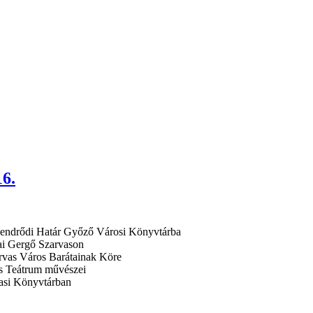
16.
omaendrődi Határ Győző Városi Könyvtárba
tai Gergő Szarvason
zarvas Város Barátainak Köre
us Teátrum művészei
vasi Könyvtárban