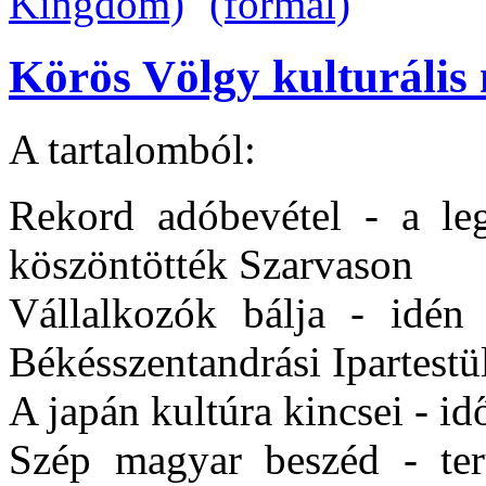
Körös Völgy kulturális 
A tartalomból:
Rekord adóbevétel - a le
köszöntötték Szarvason
Vállalkozók bálja - idén 
Békésszentandrási Ipartestü
A japán kultúra kincsei - id
Szép magyar beszéd - terü