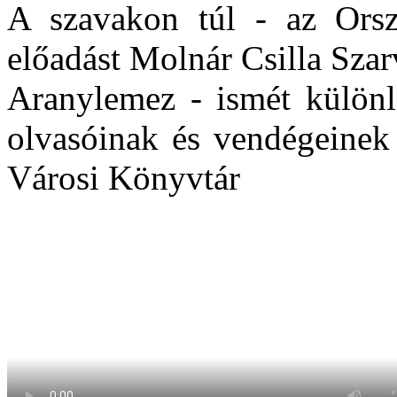
A szavakon túl - az Orszá
előadást Molnár Csilla Sza
Aranylemez - ismét különl
olvasóinak és vendégeine
Városi Könyvtár