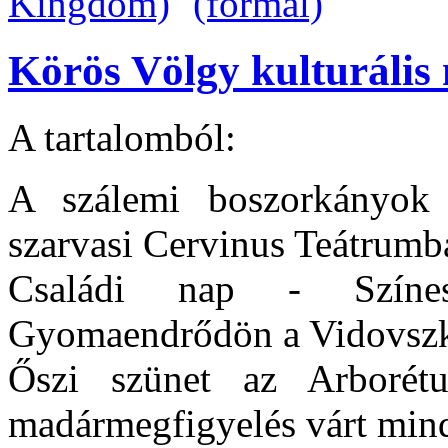
Körös Völgy kulturális 
A tartalomból:
A szálemi boszorkányok 
szarvasi Cervinus Teátrumb
Családi nap - Színes
Gyomaendrődön a Vidovszk
Őszi szünet az Arborét
madármegfigyelés várt mind