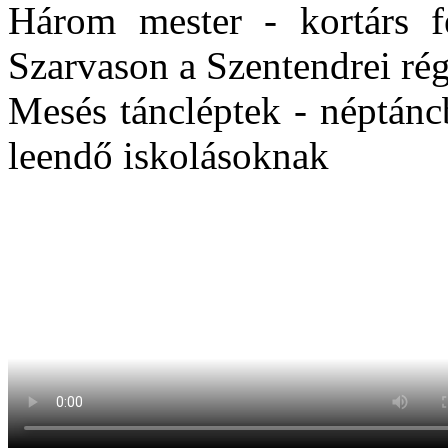
Három mester - kortárs fe
Szarvason a Szentendrei ré
Mesés táncléptek - néptánc
leendő iskolásoknak