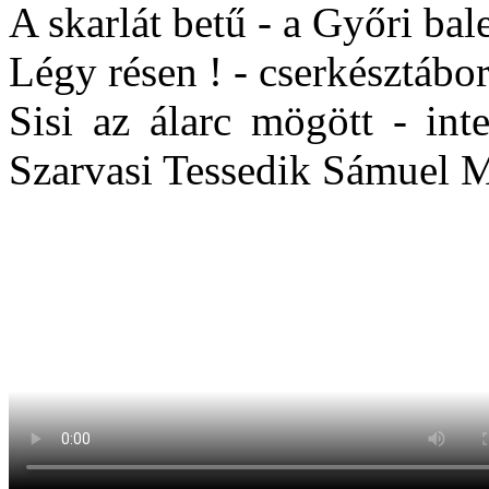
A skarlát betű - a Győri bal
Légy résen ! - cserkésztábor
Sisi az álarc mögött - int
Szarvasi Tessedik Sámuel