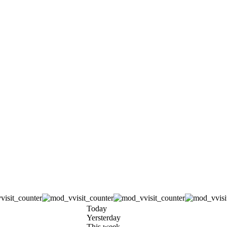
Today
Yersterday
This week