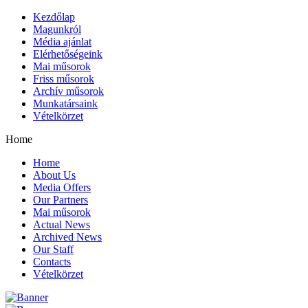
Kezdőlap
Magunkról
Média ajánlat
Elérhetőségeink
Mai műsorok
Friss műsorok
Archív műsorok
Munkatársaink
Vételkörzet
Home
Home
About Us
Media Offers
Our Partners
Mai műsorok
Actual News
Archived News
Our Staff
Contacts
Vételkörzet