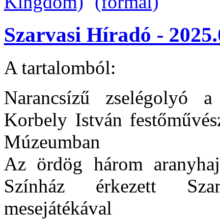
Szarvasi Híradó - 2025.
A tartalomból:
Narancsízű zselégolyó a 
Korbely István festőművés
Múzeumban
Az ördög három aranyhaj
Színház érkezett Sza
mesejátékával