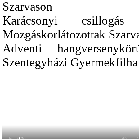
Szarvason
Karácsonyi csillog
Mozgáskorlátozottak Szarva
Adventi hangversenykö
Szentegyházi Gyermekfilh