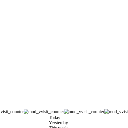
Today
Yersterday
This week