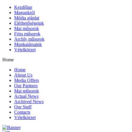
Kezdőlap
Magunkról
Média ajánlat
Elérhetőségeink
Mai műsorok
Friss műsorok
Archív műsorok
Munkatársaink
Vételkörzet
Home
Home
About Us
Media Offers
Our Partners
Mai műsorok
Actual News
Archived News
Our Staff
Contacts
Vételkörzet