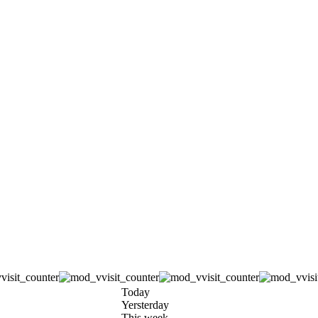
Today
Yersterday
This week