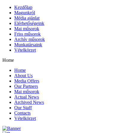
Kezdőlap
Magunkról
Média ajánlat
Elérhetőségeink
Mai műsorok
Friss műsorok
Archív műsorok
Munkatársaink
Vételkörzet
Home
Home
About Us
Media Offers
Our Partners
Mai műsorok
Actual News
Archived News
Our Staff
Contacts
Vételkörzet