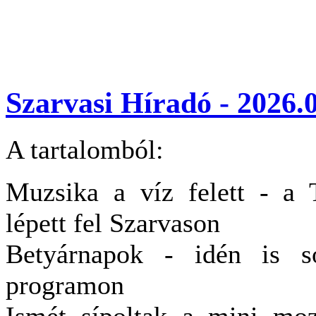
Szarvasi Híradó - 2026.0
A tartalomból:
Muzsika a víz felett - a 
lépett fel Szarvason
Betyárnapok - idén is s
programon
Ismét sípoltak a mini mo