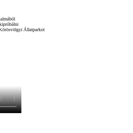
kalmából
kipróbálni
 Körösvölgyi Állatparkot