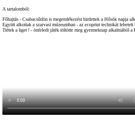
A tartalomból:
Főhajtás - Csabacsűdön is megemlékezést hirdettek a Hősök napja al
Együtt alkottak a szarvasi múzeumban - az ecoprint technikát lehetett 
Tiétek a liget ! - önfeledt játék töltötte meg gyermeknap alkalmából a