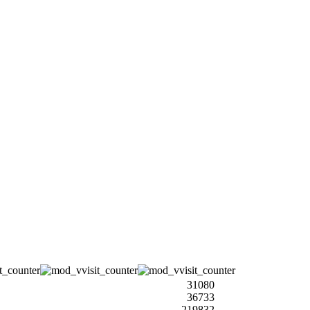
31080
36733
219832