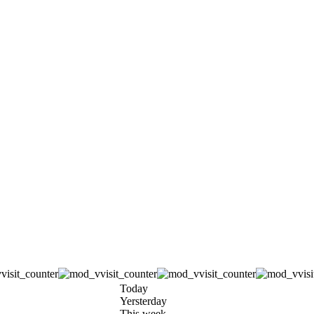
Today
Yersterday
This week