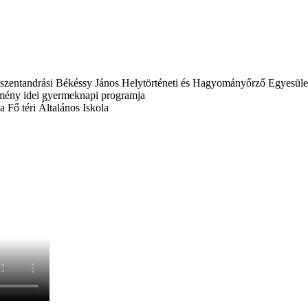
késszentandrási Békéssy János Helytörténeti és Hagyományőrző Egyesüle
tézmény idei gyermeknapi programja
 Fő téri Általános Iskola