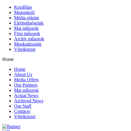
Kezdőlap
Magunkról
Média ajánlat
Elérhetőségeink
Mai műsorok
Friss műsorok
Archív műsorok
Munkatársaink
Vételkörzet
Home
Home
About Us
Media Offers
Our Partners
Mai műsorok
Actual News
Archived News
Our Staff
Contacts
Vételkörzet