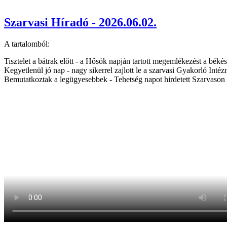
Szarvasi Híradó - 2026.06.02.
A tartalomból:
Tisztelet a bátrak előtt - a Hősök napján tartott megemlékezést a bé
Kegyetlenül jó nap - nagy sikerrel zajlott le a szarvasi Gyakorló In
Bemutatkoztak a legügyesebbek - Tehetség napot hirdetett Szarvason a