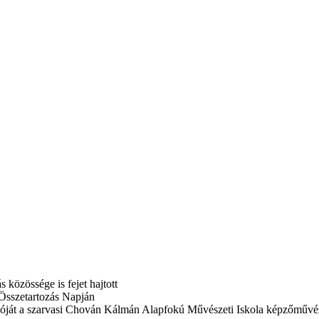
 közössége is fejet hajtott
 Összetartozás Napján
rdulóját a szarvasi Chován Kálmán Alapfokú Művészeti Iskola képzőművés