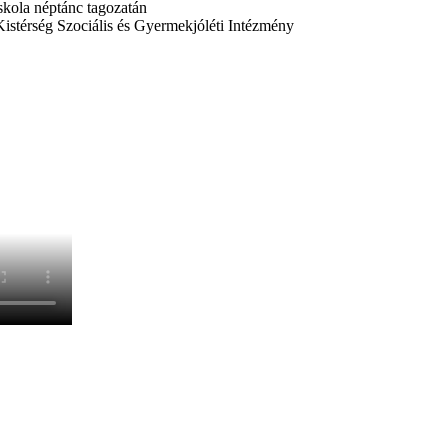
skola néptánc tagozatán
istérség Szociális és Gyermekjóléti Intézmény