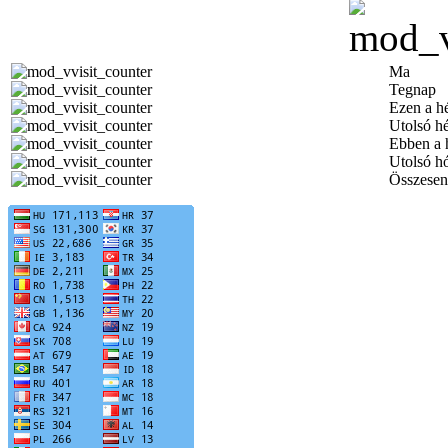
Ma
Tegnap
Ezen a h
Utolsó h
Ebben a 
Utolsó h
Összesen