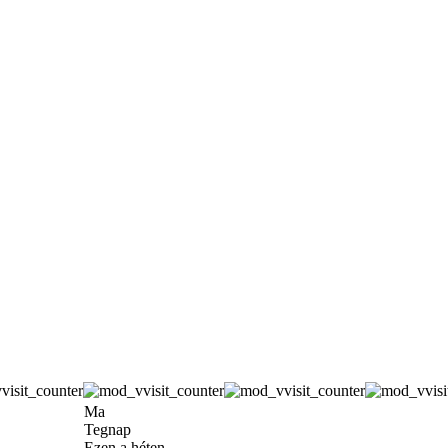
Ma
Tegnap
Ezen a héten