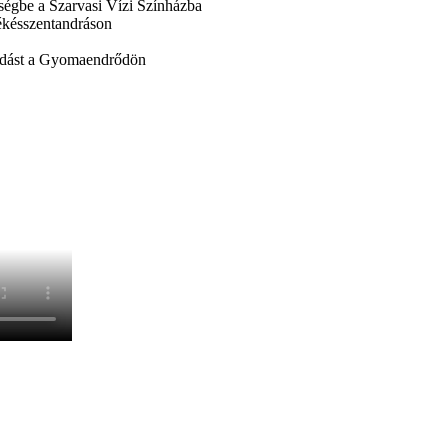
ségbe a Szarvasi Vízi Színházba
ékésszentandráson
lőadást a Gyomaendrődön