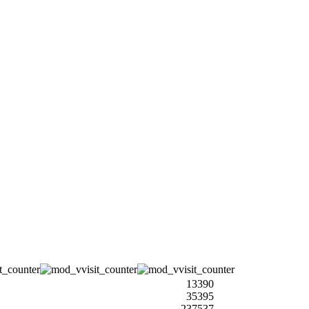
13390
35395
237537