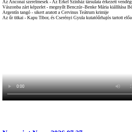
Az Anconai szerelmesek - Az Erkel Színház társulata érkezett vendég
Vászonba zárt képzelet - megnyílt Benczúr–Benke Mária kiállítása B
Argentín tangó - sikert aratott a Cervinus Teátrum krimije
Az űr titkai - Kapu Tibor, és Cserényi Gyula kutatóűrhajós tartott e