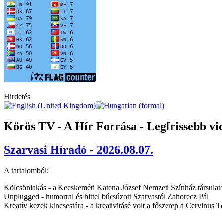
Hirdetés
Körös TV - A Hír Forrása - Legfrissebb v
Szarvasi Híradó - 2026.08.07.
A tartalomból:
Kölcsönlakás - a Kecskeméti Katona József Nemzeti Színház társulata
Unplugged - humorral és hittel búcsúzott Szarvastól Zahorecz Pál
Kreatív kezek kincsestára - a kreativitásé volt a főszerep a Cervinus 