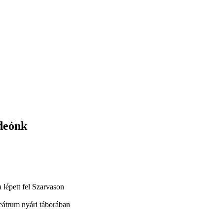
ideónk
 lépett fel Szarvason
Teátrum nyári táborában