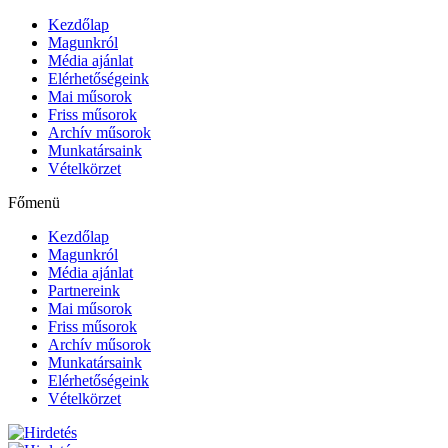
Kezdőlap
Magunkról
Média ajánlat
Elérhetőségeink
Mai műsorok
Friss műsorok
Archív műsorok
Munkatársaink
Vételkörzet
Főmenü
Kezdőlap
Magunkról
Média ajánlat
Partnereink
Mai műsorok
Friss műsorok
Archív műsorok
Munkatársaink
Elérhetőségeink
Vételkörzet