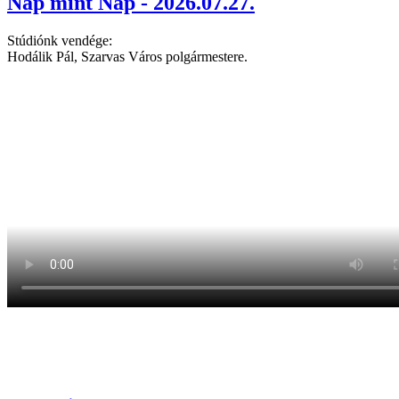
Nap mint Nap - 2026.07.27.
Stúdiónk vendége:
Hodálik Pál, Szarvas Város polgármestere.