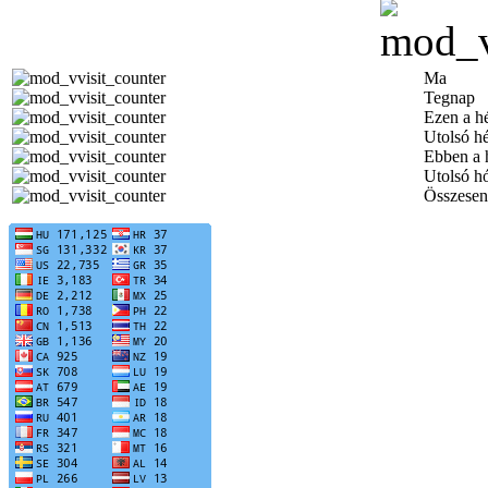
Ma
Tegnap
Ezen a h
Utolsó h
Ebben a 
Utolsó h
Összesen