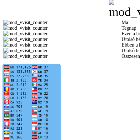
Ma
Tegnap
Ezen a h
Utolsó h
Ebben a 
Utolsó h
Összesen