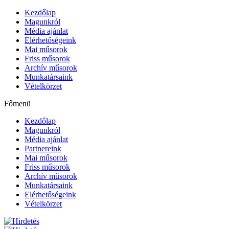
Kezdőlap
Magunkról
Média ajánlat
Elérhetőségeink
Mai műsorok
Friss műsorok
Archív műsorok
Munkatársaink
Vételkörzet
Főmenü
Kezdőlap
Magunkról
Média ajánlat
Partnereink
Mai műsorok
Friss műsorok
Archív műsorok
Munkatársaink
Elérhetőségeink
Vételkörzet