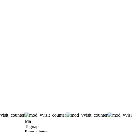
Ma
Tegnap
Ezen a héten