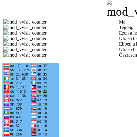
Ma
Tegnap
Ezen a h
Utolsó h
Ebben a 
Utolsó h
Összesen