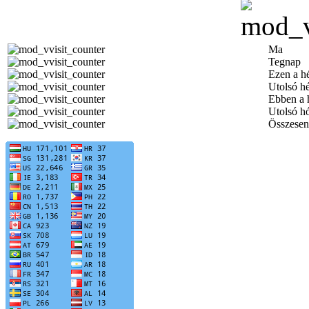
Ma
Tegnap
Ezen a h
Utolsó h
Ebben a 
Utolsó h
Összesen