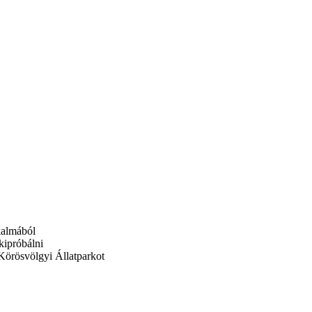
kalmából
kipróbálni
 Körösvölgyi Állatparkot