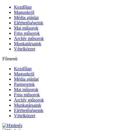
Kezdőlap
Magunkról
Média ajánlat
Elérhetőségeink
Mai műsorok
Friss műsorok
Archív műsorok
Munkatársaink
Vételkörzet
Főmenü
Kezdőlap
Magunkról
Média ajánlat
Partnereink
Mai műsorok
Friss műsorok
Archív műsorok
Munkatársaink
Elérhetőségeink
Vételkörzet