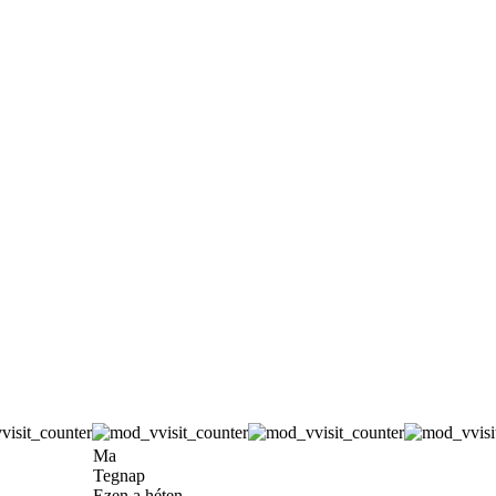
Ma
Tegnap
Ezen a héten