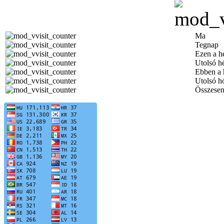
Ma
Tegnap
Ezen a h
Utolsó h
Ebben a
Utolsó h
Összese