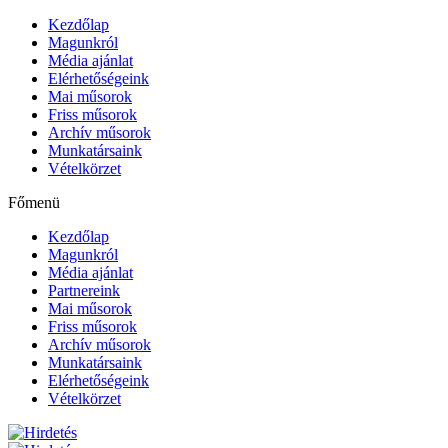
Kezdőlap
Magunkról
Média ajánlat
Elérhetőségeink
Mai műsorok
Friss műsorok
Archív műsorok
Munkatársaink
Vételkörzet
Főmenü
Kezdőlap
Magunkról
Média ajánlat
Partnereink
Mai műsorok
Friss műsorok
Archív műsorok
Munkatársaink
Elérhetőségeink
Vételkörzet