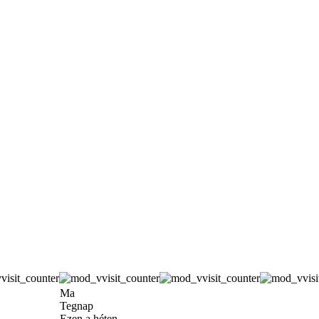
Ma
Tegnap
Ezen a héten