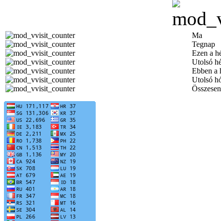
Ma
Tegnap
Ezen a h
Utolsó h
Ebben a 
Utolsó h
Összesen