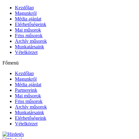
Kezdőlap
Magunkról
Média ajánlat
Elérhetőségeink
Mai műsorok
Friss műsorok
Archív műsorok
Munkatársaink
Vételkörzet
Főmenü
Kezdőlap
Magunkról
Média ajánlat
Partnereink
Mai műsorok
Friss műsorok
Archív műsorok
Munkatársaink
Elérhetőségeink
Vételkörzet