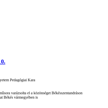
10.
gyetem Pedagógiai Kara
űsora varázsolta el a közönséget Békésszentandráson
at Békés vármegyében is