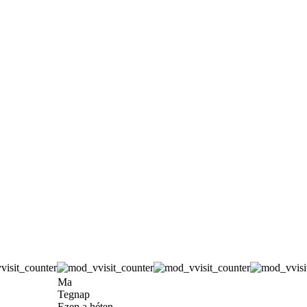
Ma
Tegnap
Ezen a héten