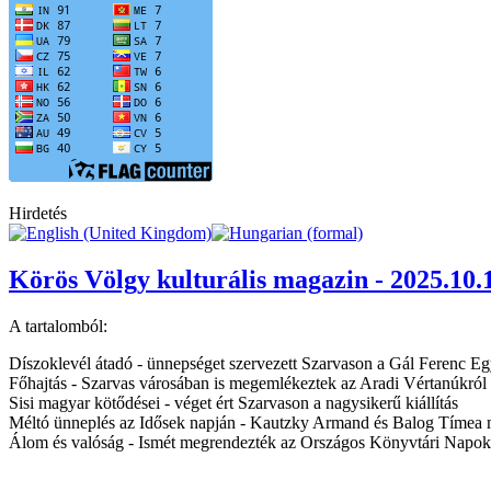
Hirdetés
Körös Völgy kulturális magazin - 2025.10.
A tartalomból:
Díszoklevél átadó - ünnepséget szervezett Szarvason a Gál Ferenc E
Főhajtás - Szarvas városában is megemlékeztek az Aradi Vértanúkról
Sisi magyar kötődései - véget ért Szarvason a nagysikerű kiállítás
Méltó ünneplés az Idősek napján - Kautzky Armand és Balog Tímea m
Álom és valóság - Ismét megrendezték az Országos Könyvtári Napok