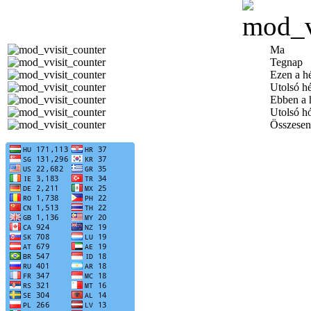
Ma
Tegnap
Ezen a h
Utolsó h
Ebben a 
Utolsó h
Összesen