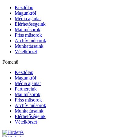
Kezdőlap
Magunkról
Média ajánlat
Elérhetőségeink
Mai műsorok
Friss műsorok
Archív műsorok
Munkatársaink
Vételkörzet
Főmenü
Kezdőlap
Magunkról
Média ajánlat
Partnereink
Mai műsorok
Friss műsorok
Archív műsorok
Munkatársaink
Elérhetőségeink
Vételkörzet