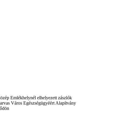
közép Emlékhelynél elhelyezett zászlók
 Szarvas Város Egészségügyéért Alapítvány
rődön