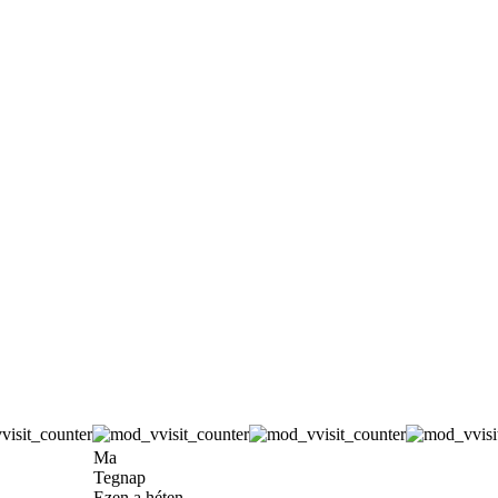
Ma
Tegnap
Ezen a héten