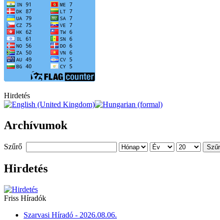
Hirdetés
Archívumok
Szűrő
Szű
Hirdetés
Friss Híradók
Szarvasi Híradó - 2026.08.06.