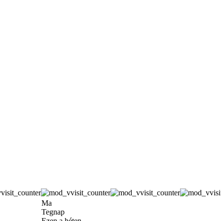
Ma
Tegnap
Ezen a héten