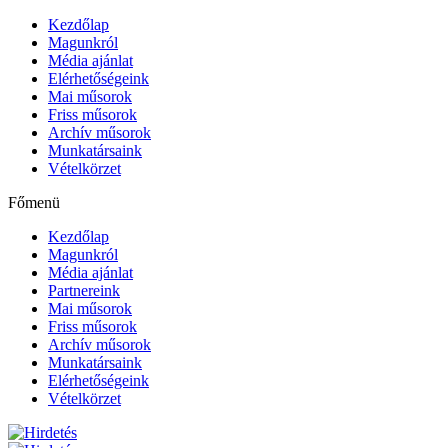
Kezdőlap
Magunkról
Média ajánlat
Elérhetőségeink
Mai műsorok
Friss műsorok
Archív műsorok
Munkatársaink
Vételkörzet
Főmenü
Kezdőlap
Magunkról
Média ajánlat
Partnereink
Mai műsorok
Friss műsorok
Archív műsorok
Munkatársaink
Elérhetőségeink
Vételkörzet