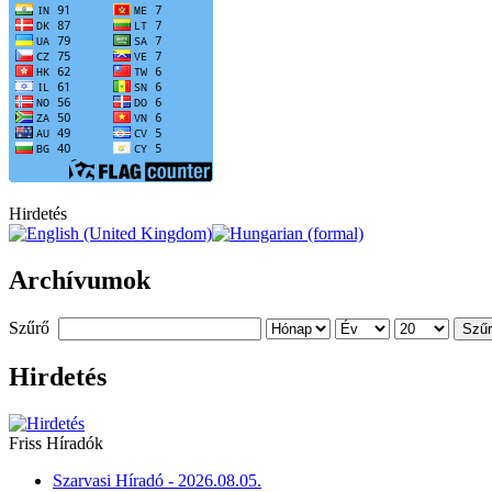
Hirdetés
Archívumok
Szűrő
Szű
Hirdetés
Friss Híradók
Szarvasi Híradó - 2026.08.05.