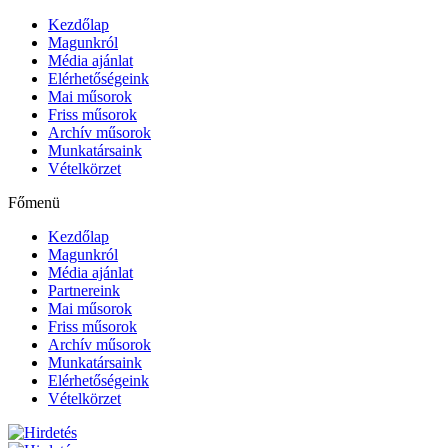
Kezdőlap
Magunkról
Média ajánlat
Elérhetőségeink
Mai műsorok
Friss műsorok
Archív műsorok
Munkatársaink
Vételkörzet
Főmenü
Kezdőlap
Magunkról
Média ajánlat
Partnereink
Mai műsorok
Friss műsorok
Archív műsorok
Munkatársaink
Elérhetőségeink
Vételkörzet