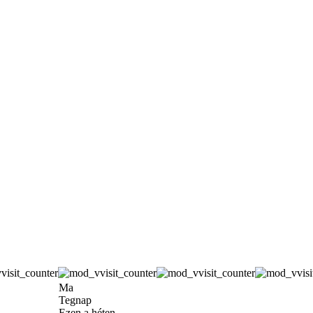
Ma
Tegnap
Ezen a héten