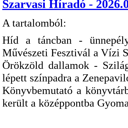
Szarvasi Híradó - 2026.0
A tartalomból:
Híd a táncban - ünnepél
Művészeti Fesztivál a Vízi 
Örökzöld dallamok - Szilág
lépett színpadra a Zenepavi
Könyvbemutató a könyvtárb
került a középpontba Gyom