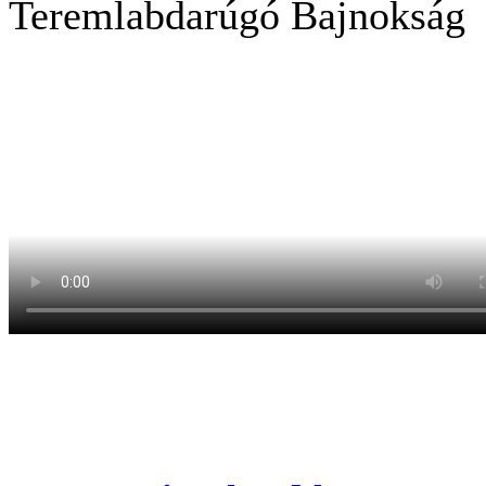
Teremlabdarúgó Bajnokság