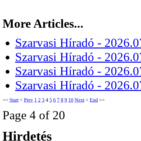
More Articles...
Szarvasi Híradó - 2026.0
Szarvasi Híradó - 2026.0
Szarvasi Híradó - 2026.0
Szarvasi Híradó - 2026.0
<<
Start
<
Prev
1
2
3
4
5
6
7
8
9
10
Next
>
End
>>
Page 4 of 20
Hirdetés